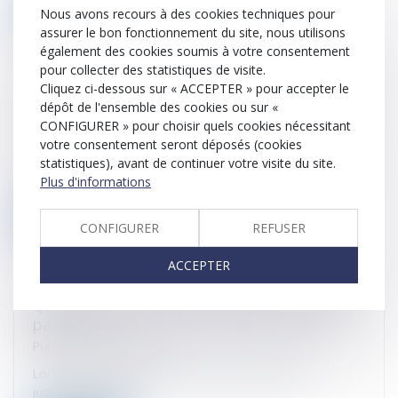
Lire la suite
Nous avons recours à des cookies techniques pour
assurer le bon fonctionnement du site, nous utilisons
également des cookies soumis à votre consentement
pour collecter des statistiques de visite.
Cliquez ci-dessous sur « ACCEPTER » pour accepter le
PLF 2023 et dispositif JEI : prorogation et
dépôt de l'ensemble des cookies ou sur «
retour de la règle des 8 ans
CONFIGURER » pour choisir quels cookies nécessitant
Publié le :
09/11/2022
votre consentement seront déposés (cookies
statistiques), avant de continuer votre visite du site.
Le projet de loi de finances pour 2023 comprend dans sa
Plus d'informations
version adoptée selon...
Lire la suite
CONFIGURER
REFUSER
ACCEPTER
Qu'est-ce que l'action en comblement du
passif ?
Publié le :
08/11/2022
Lorsqu’une entreprise fait l’objet d’une liquidation
judiciaire, s’il s’avère...