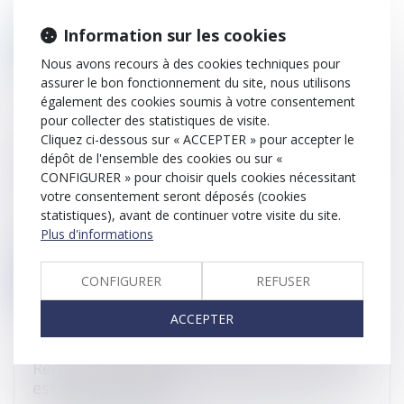
désorganiser la bonne marche de l...
Information sur les cookies
Lire la suite
Nous avons recours à des cookies techniques pour
assurer le bon fonctionnement du site, nous utilisons
également des cookies soumis à votre consentement
pour collecter des statistiques de visite.
La modification d’une relation établie ne
Cliquez ci-dessous sur « ACCEPTER » pour accepter le
vaut rupture que si elle est substantielle :
dépôt de l'ensemble des cookies ou sur «
illustration
CONFIGURER » pour choisir quels cookies nécessitant
votre consentement seront déposés (cookies
Publié le :
03/06/2021
statistiques), avant de continuer votre visite du site.
Constitue une rupture brutale de relation commerciale
Plus d'informations
établie le fait d’impos...
CONFIGURER
REFUSER
Lire la suite
ACCEPTER
Réduction IR-PME : le taux majoré de 25 %
est entré en vigueur