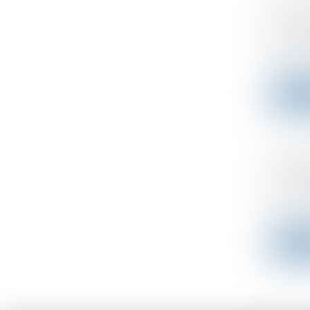
Déchéa
nouvel
Publié le
La premi
Lire l
Crédit
sont d
Publié le
Un décre
Lire l