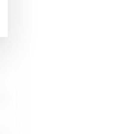
.
le...