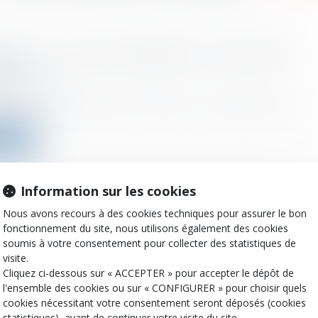
age sur les cotisations éligibles au crédit d'impôt
rche
 :
07/07/2021
isions inédites, favorables aux entreprises, sont apportées par le Co..
a suite
Information sur les cookies
 consécutif à une vérification de comptabilité peut 
Nous avons recours à des cookies techniques pour assurer le bon
 compte courant de l’associé
fonctionnement du site, nous utilisons également des cookies
 :
07/07/2021
soumis à votre consentement pour collecter des statistiques de
visite.
icateur qui a déjà consulté le compte courant d’un associé à l’occasi...
Cliquez ci-dessous sur « ACCEPTER » pour accepter le dépôt de
l'ensemble des cookies ou sur « CONFIGURER » pour choisir quels
a suite
cookies nécessitant votre consentement seront déposés (cookies
statistiques), avant de continuer votre visite du site.