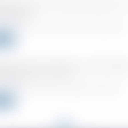
nce du terme et mise en demeure préalable : vers 
les précisions
 :
02/07/2021
ère chambre civile de la Cour de cassation vient de transmettre un re.
a suite
 d'impôt en faveur du théâtre : les spectacles éligib
éfinis < Impôt sur les sociétés
 :
30/06/2021
t vient de préciser la définition des représentations théâtrales d'oe...
a suite
<<
<
...
90
91
92
93
94
95
96
...
>
>>