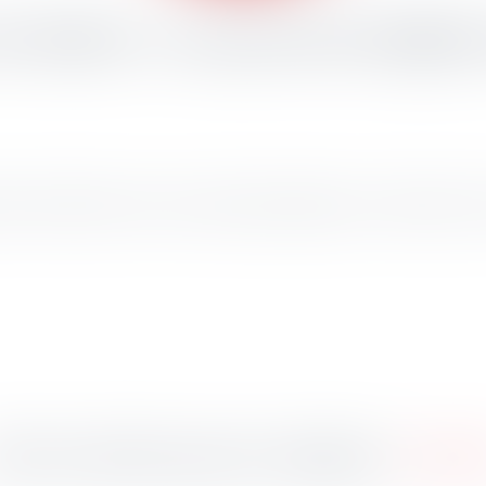
u théâtre : les spectacles éligible
tations théâtrales d'oeuvres dramatiques éligibles au crédit d'impôt en