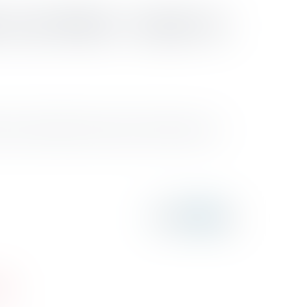
s sont définis < Impôt sur
 faveur du théâtre créé par la loi de finances pour