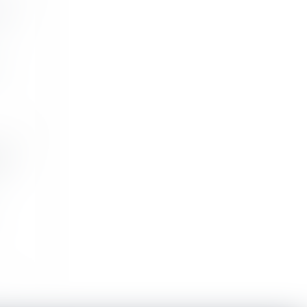
de
..
les