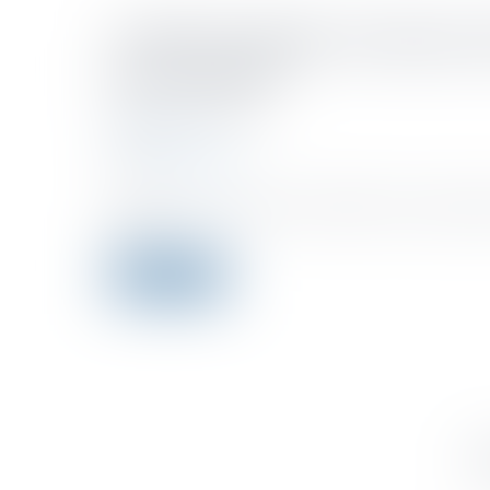
Crédit d'impôt en faveur d
les sociétés
Publié le :
30/06/2021
Droit fiscal
Source :
www.efl.fr
Un décret vient de préciser la définition des représen
2021...
Lire la suite