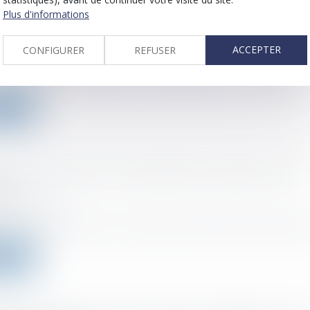
Plus d'informations
endrier des impôts pour juillet 2021
ACCEPTER
CONFIGURER
REFUSER
 :
06/07/2021
drier des échéances fiscales pour les déclarations ou les paiements v..
a suite
le droit de réserver les jobs d’été aux enfants de mes
s ?
 :
06/07/2021
nces d’été approchent et de nombreuses entreprises procèdent actuel
a suite