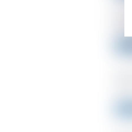
Le cal
Publié le
Le calen
Lire l
Ai-je 
salarié
Publié le
Les vaca
Lire l