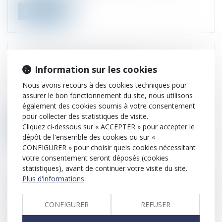
Lire la suite
Demande tardive d’agrément à recevoir la
qualité d’associé de l’héritier
Information sur les cookies
Publié le :
02/01/2023
Nous avons recours à des cookies techniques pour
assurer le bon fonctionnement du site, nous utilisons
Lors du décès d’un associé dans une SCI, l’accès des
également des cookies soumis à votre consentement
héritiers à la qualité d...
pour collecter des statistiques de visite.
Cliquez ci-dessous sur « ACCEPTER » pour accepter le
Lire la suite
dépôt de l'ensemble des cookies ou sur «
CONFIGURER » pour choisir quels cookies nécessitant
votre consentement seront déposés (cookies
statistiques), avant de continuer votre visite du site.
Revirement de jurisprudence : la faute
Plus d'informations
grave de l'agent commercial découverte
postérieurement à la résiliation du contrat
CONFIGURER
REFUSER
ne le prive pas de son droit à indemnité
Publié le :
23/12/2022