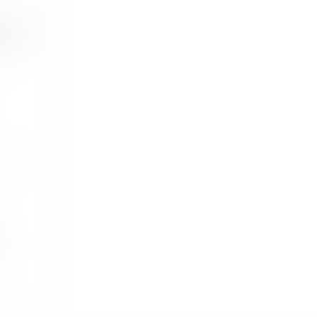
t pas
.