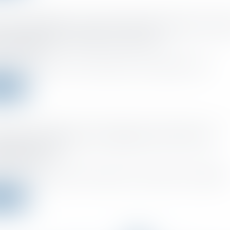
alue immobilière : seize mois d'inoccupation ne fon
à l'exonération résidence principale
 :
25/05/2021
ction administrative vient de rappeler que pour l’application de l’e...
a suite
loyauté et effectivité de l’obligation d’information-
tation des IRP
 :
25/05/2021
le comité d’entreprise d’une entreprise en redressement ou liquidatio..
a suite