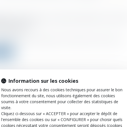
ie de Coronavirus et protocole sanitaire au travail :
les évolutions
 :
01/06/2021
ompagner la reprise progressive de l'activité dans certains secteurs...
a suite
ation des dons familiaux en espèces : pas pour une
Information sur les cookies
ition en Véfa
Nous avons recours à des cookies techniques pour assurer le bon
 :
01/06/2021
fonctionnement du site, nous utilisons également des cookies
ation temporaire de droits de donation sur les dons familiaux en espè.
soumis à votre consentement pour collecter des statistiques de
visite.
a suite
Cliquez ci-dessous sur « ACCEPTER » pour accepter le dépôt de
l'ensemble des cookies ou sur « CONFIGURER » pour choisir quels
cookies nécessitant votre consentement seront déposés (cookies