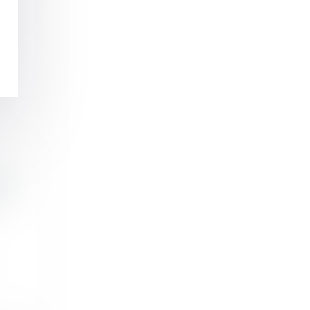
 en
et