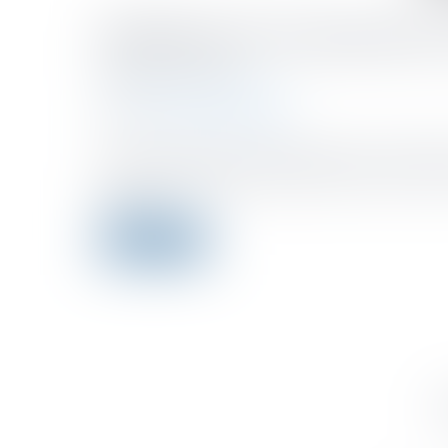
Épidémie de Coronavirus et
Publié le :
01/06/2021
Droit du travail - Employeurs
Source :
www.service-public.fr
Pour accompagner la reprise progressive de l'activité
théâtres, le protocole national pour assurer la santé 
Travail...
Lire la suite