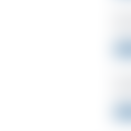
Plus-v
échec 
Publié le
La juridi
Lire l
PSE : 
consul
Publié le
Lorsque 
Lire l