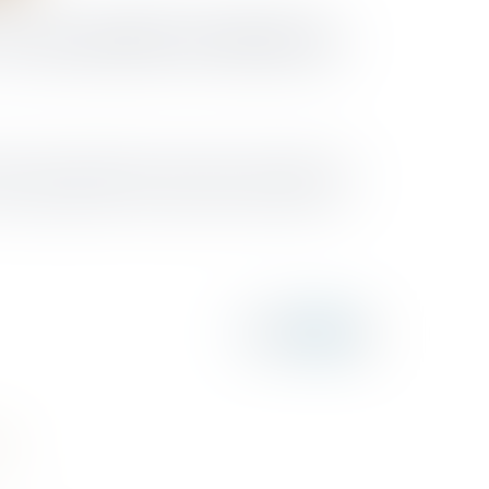
les nouvelles évolutions
és et des restaurants, les musées, les cinémas, les
a été actualisé le 18 mai 2021 par le ministère du