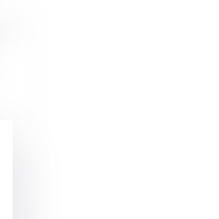
 les
..