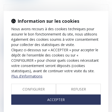
Impôts : un chèque du fisc avant de partir
en vacances ?
Information sur les cookies
Publié le :
20/07/2021
Nous avons recours à des cookies techniques pour
Comme chaque année au cœur de l’été, l’administration
assurer le bon fonctionnement du site, nous utilisons
fiscale va distribuer l...
également des cookies soumis à votre consentement
pour collecter des statistiques de visite.
Lire la suite
Cliquez ci-dessous sur « ACCEPTER » pour accepter le
dépôt de l'ensemble des cookies ou sur «
CONFIGURER » pour choisir quels cookies nécessitant
votre consentement seront déposés (cookies
Abus de position dominante par la fixation
statistiques), avant de continuer votre visite du site.
de prix inférieurs aux coûts
Plus d'informations
Publié le :
15/07/2021
CONFIGURER
REFUSER
Une entreprise détenant une position dominante qui fixe
des prix inférieurs à...
ACCEPTER
Lire la suite