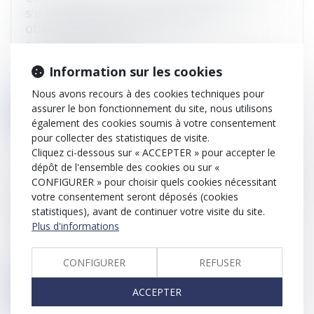
s'il est fondé sur des informations
obtenues auprès de tiers
Publié le :
09/06/2022
Les agents de contrôle de l’Urssaf ne peuvent recueillir
Information sur les cookies
des informations qu’...
Nous avons recours à des cookies techniques pour
assurer le bon fonctionnement du site, nous utilisons
Lire la suite
également des cookies soumis à votre consentement
pour collecter des statistiques de visite.
Cliquez ci-dessous sur « ACCEPTER » pour accepter le
dépôt de l'ensemble des cookies ou sur «
Intégration fiscale : pas de prise en compte
CONFIGURER » pour choisir quels cookies nécessitant
des participations croisées pour le seuil de
votre consentement seront déposés (cookies
détention
statistiques), avant de continuer votre visite du site.
Plus d'informations
Publié le :
08/06/2022
Au regard des règles concernant le périmètre de
CONFIGURER
REFUSER
l'intégration fiscale, la cou...
ACCEPTER
Lire la suite