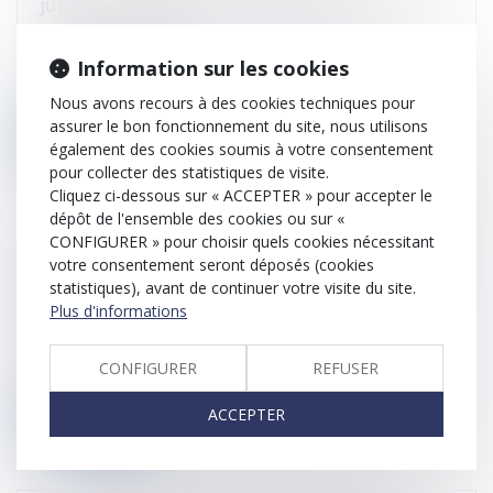
juge à l’épreuve d’un abus présumé
Publié le :
17/02/2022
Information sur les cookies
Le juge doit examiner d’office la régularité d’une clause
contraignant le con...
Nous avons recours à des cookies techniques pour
assurer le bon fonctionnement du site, nous utilisons
Lire la suite
également des cookies soumis à votre consentement
pour collecter des statistiques de visite.
Cliquez ci-dessous sur « ACCEPTER » pour accepter le
dépôt de l'ensemble des cookies ou sur «
Covid-19 : reconduction des mesures
CONFIGURER » pour choisir quels cookies nécessitant
permettant la prise de repas sur les lieux
votre consentement seront déposés (cookies
de travail
statistiques), avant de continuer votre visite du site.
Plus d'informations
Publié le :
16/02/2022
En raison de la poursuite de la crise sanitaire liée à la
CONFIGURER
REFUSER
Covid-19, les mesur...
ACCEPTER
Lire la suite