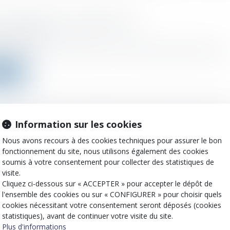
 concurrence au sein de l'Union
 :
16/12/2022
tive2014/104 du 26 novembre 2014 a pour objectif de faciliter la mise.
a suite
istre du Travail a présenté la réforme de l'assuranc
Information sur les cookies
age
Nous avons recours à des cookies techniques pour assurer le bon
 :
14/12/2022
fonctionnement du site, nous utilisons également des cookies
tre du Travail a présenté lundi la réforme de l'assurance chômage app
soumis à votre consentement pour collecter des statistiques de
visite.
a suite
Cliquez ci-dessous sur « ACCEPTER » pour accepter le dépôt de
l'ensemble des cookies ou sur « CONFIGURER » pour choisir quels
cookies nécessitant votre consentement seront déposés (cookies
statistiques), avant de continuer votre visite du site.
Plus d'informations