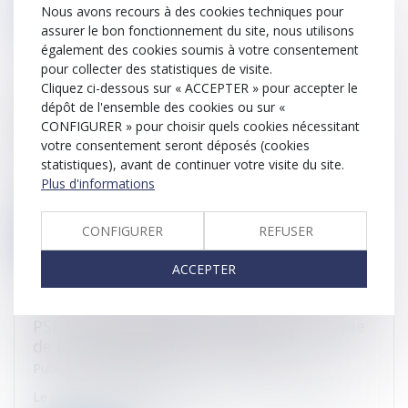
Lire la suite
Nous avons recours à des cookies techniques pour
assurer le bon fonctionnement du site, nous utilisons
également des cookies soumis à votre consentement
pour collecter des statistiques de visite.
Cliquez ci-dessous sur « ACCEPTER » pour accepter le
Loi de finances 2024 : focus sur la
dépôt de l'ensemble des cookies ou sur «
composition du capital des sociétés d'un
CONFIGURER » pour choisir quels cookies nécessitant
groupe intégré
votre consentement seront déposés (cookies
Publié le :
31/07/2024
statistiques), avant de continuer votre visite du site.
Pour tenir compte des modifications apportées par la loi
Plus d'informations
de finances pour 202...
CONFIGURER
REFUSER
Lire la suite
ACCEPTER
PSE : la contestation du motif économique
de la rupture amiable est limitée
Publié le :
25/07/2024
Le plan de sauvegarde de l’emploi (PSE) comprend un