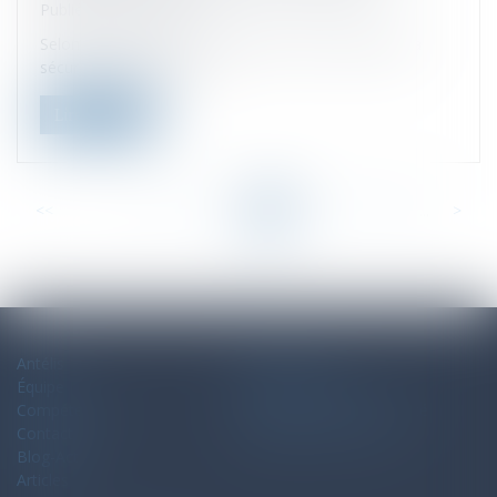
Publié le :
06/10/2022
Selon le rapport de la commission des comptes de la
sécurité sociale, le proj...
Lire la suite
<<
<
...
52
53
54
55
56
57
58
...
>
>>
Antélis
Plan du site
Équipe
Mentions légales
Compétences
Politique de confidentialité
Contact
Politique de cookies
Blog-Actu
Articles