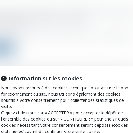
oyeur peut s’appuyer sur des éléments couverts par
 médical pour licencier un salarié
 :
27/07/2022
ié, professionnel de santé, ne peut pas reprocher à son employeur d’a.
a suite
il destiné aux salariés pour retrouver l'épargne ret
Information sur les cookies
e
Nous avons recours à des cookies techniques pour assurer le bon
 :
27/07/2022
fonctionnement du site, nous utilisons également des cookies
 outil dédié Depuis le 5 juillet 2022, le site info-retraite.fr se d...
soumis à votre consentement pour collecter des statistiques de
visite.
a suite
Cliquez ci-dessous sur « ACCEPTER » pour accepter le dépôt de
l'ensemble des cookies ou sur « CONFIGURER » pour choisir quels
cookies nécessitant votre consentement seront déposés (cookies
statistiques), avant de continuer votre visite du site.