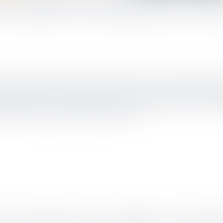
ère public des informations relati
ssité de déclarer les bénéficiaires effectifs. Elle s’est traduite en dro
, dans sa décision du 22/11/2022 (n°S C-37/20 et C-601/20) invalide pa
ires effectifs. La Cour juge cette mesure disproportionnée et non néce
cision s’impose aux juridictions nationales.