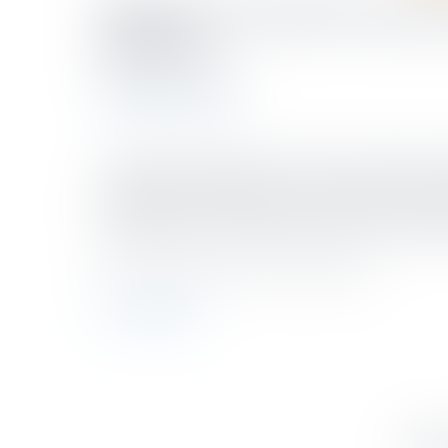
Remise en cause du caract
effectifs
Publié le :
06/12/2022
Actualités du cabinet
La directive 2015/849 du 20 mai 2015 a instauré la néce
renforcée par l’ordonnance du 12 février 2020. La CJUE
grand public des informations relatives aux bénéficia
blanchiment et le financement du terrorisme. Cette dé
CJUE, 22/11/2022, n°S C-37/20 et C-601/20
En savoir plus