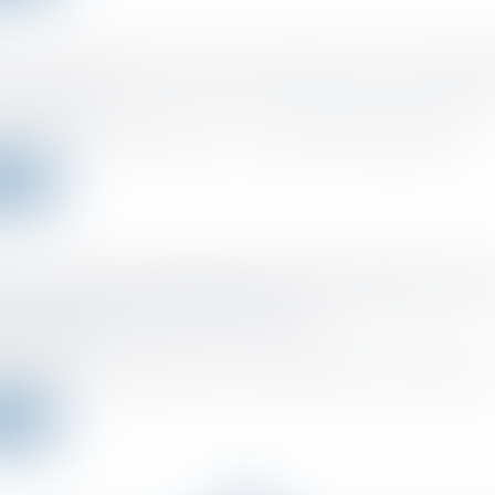
ion en paiement de certains impôts, dont l’IFI LégiF
 :
30/11/2022
e que la « dation en paiement » ? C’est une opération juridique qui c...
a suite
ursements aux dirigeants de frais de déplacement
iés : quelle catégorie d'imposition ?
 :
30/11/2022
oursements aux dirigeants de frais de déplacement non justifiés cons
a suite