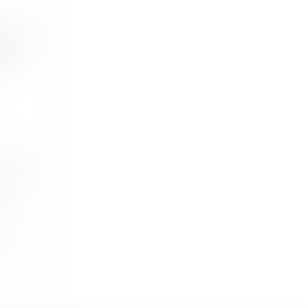
iscal
 non
t...