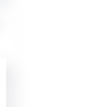
es
tives