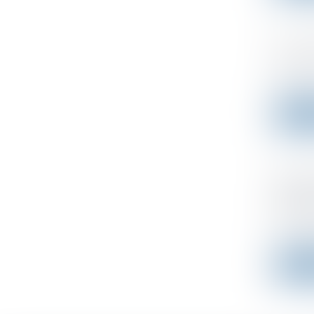
La Dat
Publié le
Qu’est-c
Lire l
Rembo
justif
Publié le
Les remb
Lire l