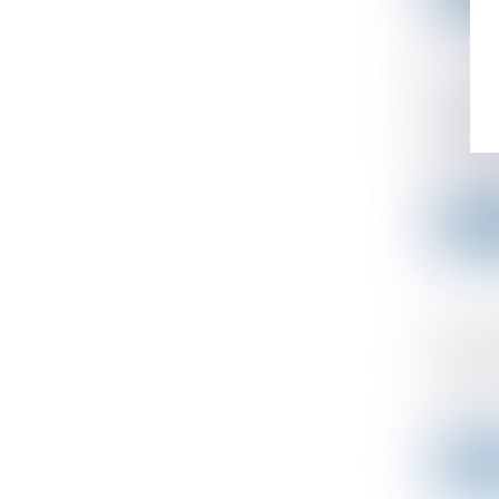
La fau
ruptur
Publié le
En cas d
Lire l
Budget
cotisa
Publié le
Maintenu 
Lire l