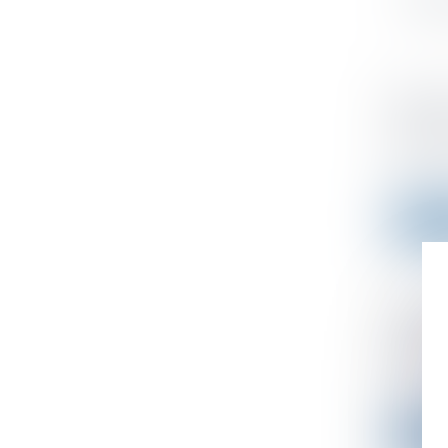
Référe
sexist
Publié le
Il y a 4 
Lire l
Remise
aux bé
Publié le
La direc
Lire l