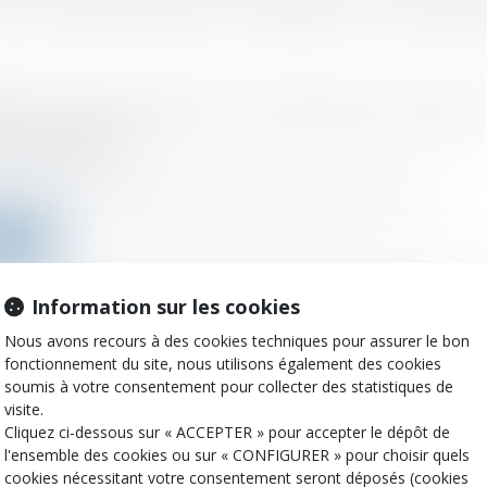
nt du CSE : quel rôle pour la prévention des violenc
es et sexuelles ?
 :
07/12/2022
ans, la loi créait l’obligation de désigner des référents du CSE en...
a suite
Information sur les cookies
Nous avons recours à des cookies techniques pour assurer le bon
 en cause du caractère public des informations rela
fonctionnement du site, nous utilisons également des cookies
néficiaires effectifs
soumis à votre consentement pour collecter des statistiques de
 :
06/12/2022
visite.
tive 2015/849 du 20 mai 2015 a instauré la nécessité de déclarer les...
Cliquez ci-dessous sur « ACCEPTER » pour accepter le dépôt de
l'ensemble des cookies ou sur « CONFIGURER » pour choisir quels
a suite
cookies nécessitant votre consentement seront déposés (cookies