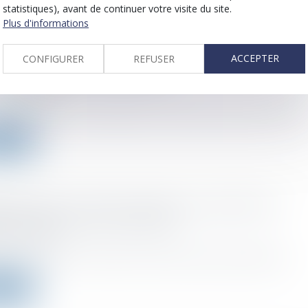
statistiques), avant de continuer votre visite du site.
Plus d'informations
te grave de l’agent commercial le prive de l'indemni
ACCEPTER
CONFIGURER
REFUSER
e et engage sa responsabilité
 :
02/12/2022
e cessation d’un contrat d’agence commerciale, la perte par l'agent d..
a suite
 de la Sécu: le Sénat s'oppose au transfert des
tions Agirc-Arrco vers l’Urssaf
 :
01/12/2022
en commission, le transfert à la Sécurité sociale de l’activité de r...
a suite