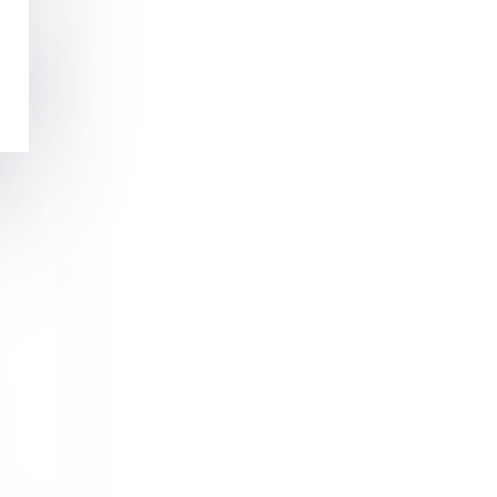
té de
.