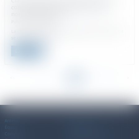
Clause mettant à la charge du locataire
commercial les travaux de mise aux
normes : illustration
Publié le :
28/09/2022
La clause d’un bail commercial imposant au locataire de
se conformer aux pres...
Lire la suite
<<
<
...
53
54
55
56
57
58
59
...
>
>>
Antélis
Plan du site
Équipe
Mentions légales
Compétences
Politique de confidentialité