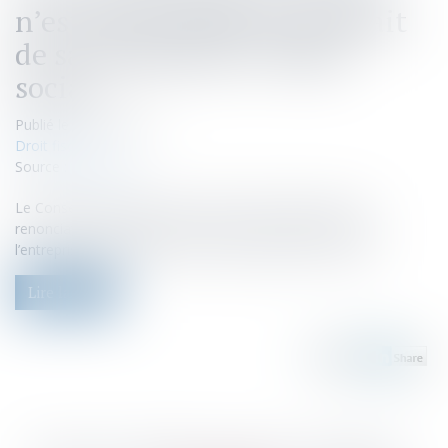
n’est pas normale du seul fait
de sa conformité à l’objet
social
Publié le :
28/09/2022
Droit fiscal
Source :
www.efl.fr
Le Conseil d’Etat juge que la seule circonstance qu’une
renonciation à recettes soit conforme à l’objet social de
l’entreprise ne la fait pas relever d’une gestion normale...
Lire la suite