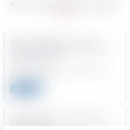
Heures supplémentaires : nouvelle
déduction forfaitaire de cotisations pour
certaines entreprises
Publié le :
05/10/2022
L'article 2 de la loi du 16 août 2022 portant mesures
d'urgence pour la prote...
Lire la suite
Travail le dimanche et convention de
forfait en jours
Publié le :
05/10/2022