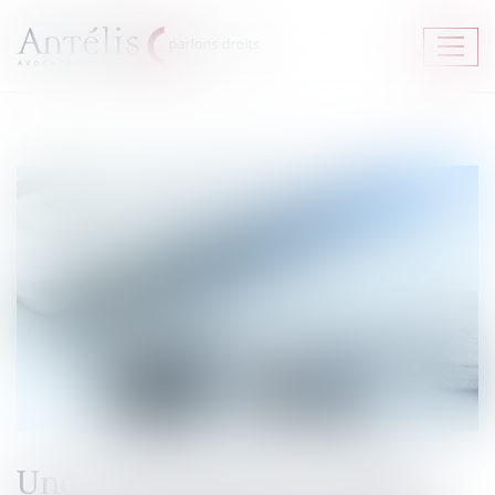
Ouvrir
le
menu
Une renonciation à recettes