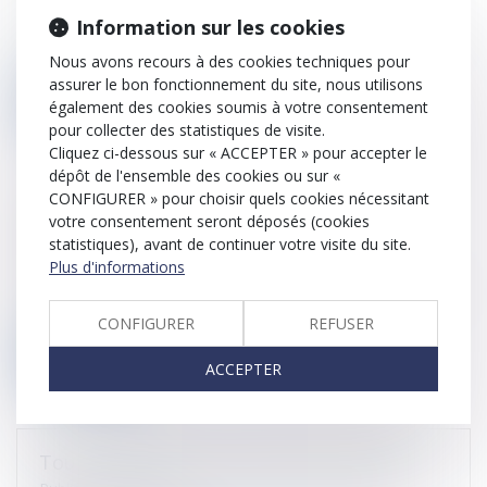
Information sur les cookies
Par un arrêt du 21 septembre 2022, la Cour de cassation
est venue rappeler qu...
Nous avons recours à des cookies techniques pour
assurer le bon fonctionnement du site, nous utilisons
Lire la suite
également des cookies soumis à votre consentement
pour collecter des statistiques de visite.
Cliquez ci-dessous sur « ACCEPTER » pour accepter le
dépôt de l'ensemble des cookies ou sur «
CONFIGURER » pour choisir quels cookies nécessitant
Cour des comptes : une plateforme de
votre consentement seront déposés (cookies
signalement pour lanceurs d'alerte
statistiques), avant de continuer votre visite du site.
Publié le :
05/10/2022
Plus d'informations
La Cour des comptes a ouvert, le 6 septembre 2022, une
plateforme en ligne pe...
CONFIGURER
REFUSER
Lire la suite
ACCEPTER
Tout savoir sur la taxe d'apprentissage