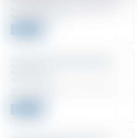
Publié le :
28/09/2022
Participer au financement de l'apprentissage et des
formations technologiques...
Lire la suite
Une renonciation à recettes n’est pas
normale du seul fait de sa conformité à
l’objet social
Publié le :
28/09/2022
Le Conseil d’Etat juge que la seule circonstance qu’une
renonciation à recett...
Lire la suite