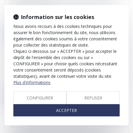
Publié le :
11/05/2021
Etendu par arrêté du 2 avril 2021, l’accord national
Information sur les cookies
interprofessionnel du 26...
Nous avons recours à des cookies techniques pour
assurer le bon fonctionnement du site, nous utilisons
Lire la suite
également des cookies soumis à votre consentement
pour collecter des statistiques de visite.
Cliquez ci-dessous sur « ACCEPTER » pour accepter le
dépôt de l'ensemble des cookies ou sur «
Le calendrier des impôts pour mai 2021
CONFIGURER » pour choisir quels cookies nécessitant
Publié le :
11/05/2021
votre consentement seront déposés (cookies
statistiques), avant de continuer votre visite du site.
Le calendrier des échéances fiscales pour les déclarations
Plus d'informations
ou les paiements v...
Lire la suite
CONFIGURER
REFUSER
ACCEPTER
Licenciement économique et reclassement
: pas d’obligation pour l’employeur