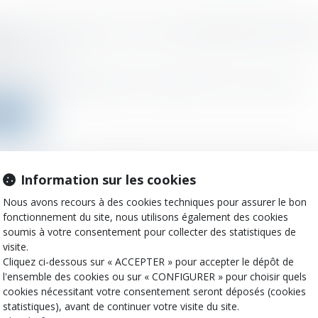
à distance de livres : vers un tarif plancher des frais
son
 :
27/01/2022
nstaurer davantage d’équité entre les plateformes de vente en ligne e...
a suite
Information sur les cookies
té sociale et complémentaires de santé : quelles pis
me ?
Nous avons recours à des cookies techniques pour assurer le bon
 :
26/01/2022
fonctionnement du site, nous utilisons également des cookies
soumis à votre consentement pour collecter des statistiques de
Conseil pour l’avenir de l’assurance-maladie (HCAAM) a remis son rapp
visite.
Cliquez ci-dessous sur « ACCEPTER » pour accepter le dépôt de
a suite
l'ensemble des cookies ou sur « CONFIGURER » pour choisir quels
cookies nécessitant votre consentement seront déposés (cookies
statistiques), avant de continuer votre visite du site.