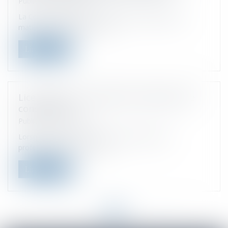
Publié le :
24/01/2023
La Cour de cassation a dernièrement rappelé qu'en
matière de prévention de ha...
Lire la suite
Licenciement, inaptitude et dispense de
consultation
Publié le :
29/11/2022
Lorsqu’un salarié est victime d’un accident non-
professionnel et d’une mala...
Lire la suite
<<
<
1
2
3
>
>>