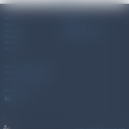
Antélis
Plan du site
Équipe
Mentions légales
Compétences
Politique de confidentialité
Contact
Politique de cookies
Blog-Actu
Articles
Antélis Avocats Associés
Des équipes de spécialistes
en France et en Espagne
Retrouvez-nous sur
Septeo Digital & Services © 2021