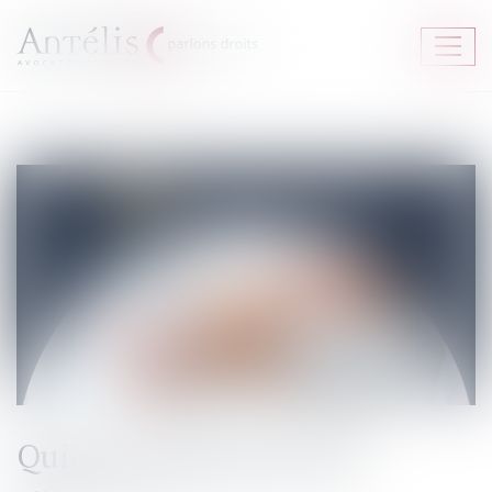
Ouvrir
le
menu
Quid du congé parental