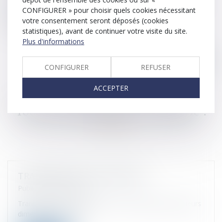
À l’issue du congé, le salarié retrouve son précédent emploi ou
CONFIGURER » pour choisir quels cookies nécessitant
un emploi similaire assorti d'une rémunération au moins
votre consentement seront déposés (cookies
équivalente.
statistiques), avant de continuer votre visite du site.
Plus d'informations
CONFIGURER
REFUSER
ACCEPTER
TRANSMISSION D’ENTREPRISE
Publié le :
02/08/2024
Transmettre une entreprise est une opération à plusieurs
dimensions, souvent...