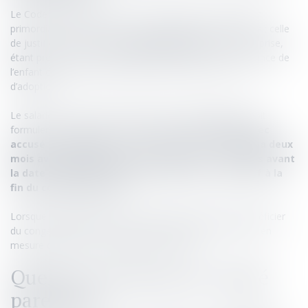
Le Code du travail (article L 1225-47) pose une condition
primordiale à la prise d’un congé parental par les salariés : celle
de justifier à minima d’
un an d’ancienneté
dans l’entreprise,
étant précisé que ce délai s’apprécie au jour de la naissance de
l’enfant ou de l’arrivée de celui-ci dans le foyer, en cas
d’adoption.
Le salarié qui souhaite bénéficier d’un congé parental doit
formuler une demande, par
courrier recommandé avec
accusé de réception
, auprès de l’employeur,
à minima deux
mois avant le début du congé parental
, ou
un mois avant
la date souhaitée lorsque ce congé est consécutif à la
fin du congé maternité
.
Lorsque les conditions et le formalisme requis pour bénéficier
du congé parental sont respectés, l’employeur n’est pas en
mesure de refuser la demande du salarié.
Quelle est la forme du congé
parental ?