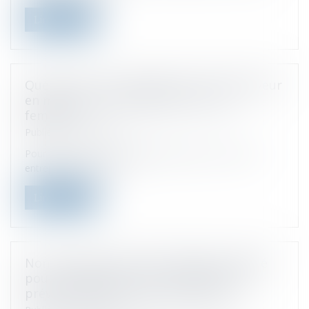
Lire la suite
Quelles sont les obligations de l'employeur
en matière d'index égalité homme /
femmes ?
Publié le :
27/03/2023
Pour lutter contre les inégalités de genre au sein des
entreprises, le gouver...
Lire la suite
Non-comparution de l'employeur appelé
pour manquement à son obligation de
prévention du harcèlement sexuel