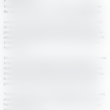
En pratique, le congé parental s’apparente à une
suspension
du contrat de travail
, pour une
durée maximale d’un an
.
La prolongation du congé parental est autorisée dans la limite
de deux renouvellements, et prend automatiquement fin, au
plus tard, au troisième anniversaire de l'enfant. Concernant les
adoptions d'un enfant de moins de trois ans, le congé prend fin
à l'expiration d'un délai de trois ans à compter de l'arrivée au
foyer de l'enfant.
En cas de naissance multiple, cette date est repoussée à l’entrée
à l’école maternelle des enfants, et pour les naissances
multiples d'au moins trois enfants ou les arrivées simultanées
d'au moins trois enfants adoptés ou confiés en vue d'adoption,
le congé parental peut être prolongé jusqu’à cinq fois, pour
prendre fin au plus tard au sixième anniversaire des enfants.
Toute prolongation est notifiée à l’employeur à minima un mois
avant la fin du congé, et en cas de maladie, d’accident ou de
handicap grave de l’enfant, les dates limites de fins de congés
sont prolongées d’un an.