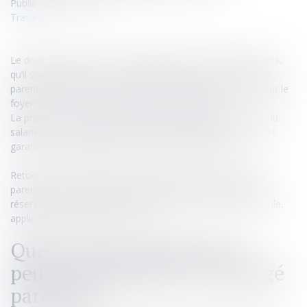
Publié le :
06/06/2023
Travail
Le droit du travail offre la possibilité pour les salariés parents,
qu’il s’agisse des pères ou des mères, de prendre un congé
parental afin de s’occuper de l'enfant à naître ou accueilli par le
foyer, dans le cadre d’une procédure d’adoption.
La prise de ce congé a pour effet de suspendre le contrat du
salarié, qui ne reçoit plus de salaire par l’entreprise, mais est
garantie de réintégrer son poste à l’issue du congé.
Retour sur les conditions qui entourent la prise d’un congé
parental dans le cadre du régime de droit commun, sous
réserve des dispositions de la convention collective nationale,
applicable à la relation de travail.
Quels sont les salariés qui
peuvent bénéficier d’un congé
parental ?