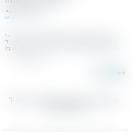
Publié le :
26/10/2021
Actualités du cabinet
Nous sommes heureux d'intégrer le cabinet de Jean-Pierre
Chinchilla, avocat en droit des sociétés et fiscalité, qui exerce
depuis 1974 et disposons ainsi de 2 nouvelles implantations :
Reims
Marne-La-Vallée