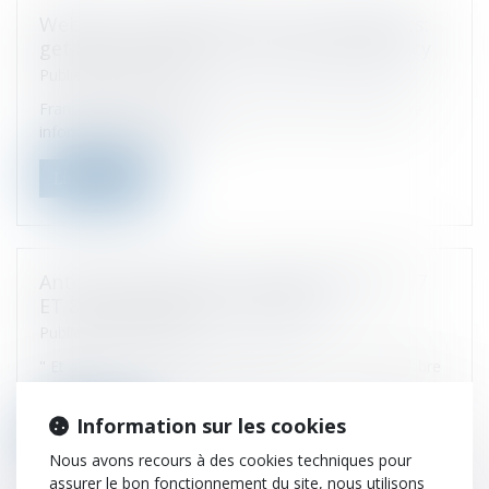
Webinar : Calling all French nonresidents:
get answers about French taxation policy
Publié le :
24/11/2021
France has complex tax rules and little comprehensive
information for non-nat...
Lire la suite
Antelis a participé au congrès de l’ACE - 7
ET 8 octobre 20221 à Marseille
Publié le :
26/10/2021
" Et demain ...?" 29ème congrès de l'ACE - 7 et 8 Octobre
2021
Information sur les cookies
Lire la suite
Nous avons recours à des cookies techniques pour
assurer le bon fonctionnement du site, nous utilisons