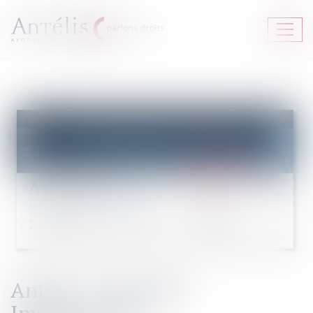
Ouvrir
le
menu
Antelis - Nouvelles
Implantations