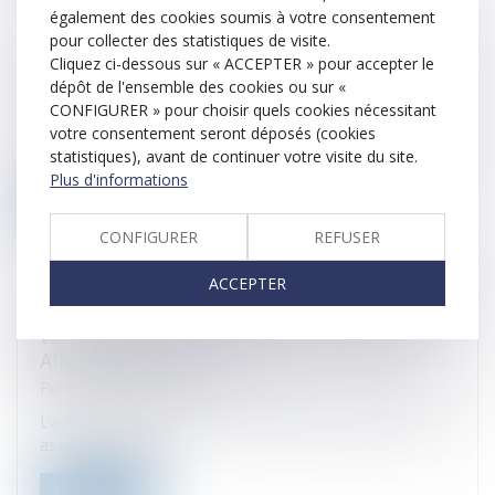
également des cookies soumis à votre consentement
pour collecter des statistiques de visite.
Cabinet Veyssade : la déclaration fiscale au
Cliquez ci-dessous sur « ACCEPTER » pour accepter le
temps de la Covid 19
dépôt de l'ensemble des cookies ou sur «
Publié le :
26/10/2021
CONFIGURER » pour choisir quels cookies nécessitant
votre consentement seront déposés (cookies
Alors que le télétravail n’a jamais été autant plébiscité par
statistiques), avant de continuer votre visite du site.
le gouvernement...
Plus d'informations
Lire la suite
CONFIGURER
REFUSER
ACCEPTER
"Cabinets Chinchilla / Antélis : association à
valeur ajoutée" à retrouver dans Petites
Affiches Matot Braine
Publié le :
26/10/2021
L’avocat rémois Jean-Pierre Chinchilla a enfin trouvé les
associés qu’il cher...
Lire la suite