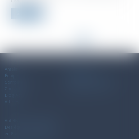
mobilité internati...
Lire la suite
<<
<
1
2
3
4
5
6
>
>>
Antélis
Plan du site
Équipe
Mentions légales
Compétences
Politique de confidentialité
Contact
Politique de cookies
Blog-Actu
Articles
Antélis Avocats Associés
Des équipes de spécialistes
en France et en Espagne