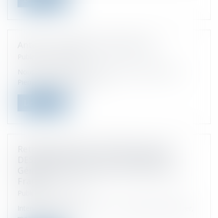
Antelis - Nouvelles Implantations
Publié le :
26/10/2021
Nous sommes heureux d'intégrer le cabinet de Jean-
Pierre Chinchilla, avocat e...
Lire la suite
Retrouvez Jennifer DOUIEB et Jacques
DESMOINEAUX lors de l' Assemblée
Générale organisée par ECF Paris Ile de
France.
Publié le :
26/10/2021
Intervention de 9h15-10h45 sur : Télétravail à l'étranger,