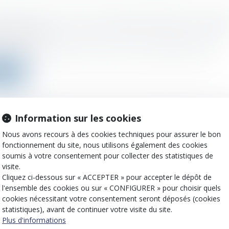
ement moral et stress professionnel dans l’entrepr
 :
27/04/2022
rofessionnel, harcèlement moral au travail, les qualificatifs revêten...
a suite
Information sur les cookies
e conventionnelle : le recours au téléservice désor
toire
Nous avons recours à des cookies techniques pour assurer le bon
 :
21/04/2022
fonctionnement du site, nous utilisons également des cookies
soumis à votre consentement pour collecter des statistiques de
itions de dépôt à l’administration de la demande d’homologation de la
visite.
Cliquez ci-dessous sur « ACCEPTER » pour accepter le dépôt de
a suite
l'ensemble des cookies ou sur « CONFIGURER » pour choisir quels
cookies nécessitant votre consentement seront déposés (cookies
statistiques), avant de continuer votre visite du site.
Plus d'informations