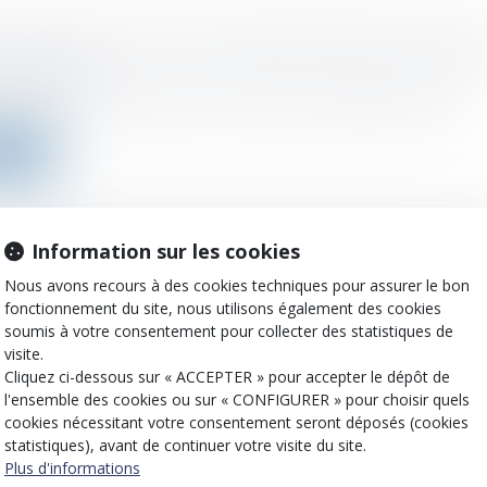
ement moral et stress professionnel dans l’entrepr
 :
27/04/2022
rofessionnel, harcèlement moral au travail, les qualificatifs revêten...
a suite
Information sur les cookies
e conventionnelle : le recours au téléservice désor
toire
Nous avons recours à des cookies techniques pour assurer le bon
 :
21/04/2022
fonctionnement du site, nous utilisons également des cookies
soumis à votre consentement pour collecter des statistiques de
itions de dépôt à l’administration de la demande d’homologation de la
visite.
Cliquez ci-dessous sur « ACCEPTER » pour accepter le dépôt de
a suite
l'ensemble des cookies ou sur « CONFIGURER » pour choisir quels
cookies nécessitant votre consentement seront déposés (cookies
statistiques), avant de continuer votre visite du site.
Plus d'informations