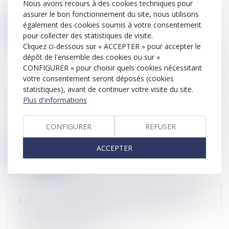
Nous avons recours à des cookies techniques pour
modernisation du march...
assurer le bon fonctionnement du site, nous utilisons
également des cookies soumis à votre consentement
Lire la suite
pour collecter des statistiques de visite.
Cliquez ci-dessous sur « ACCEPTER » pour accepter le
dépôt de l'ensemble des cookies ou sur «
CONFIGURER » pour choisir quels cookies nécessitant
Interdiction de recourir à l’activité partielle
votre consentement seront déposés (cookies
statistiques), avant de continuer votre visite du site.
en raison du pass sanitaire
Plus d'informations
Publié le :
28/09/2021
Le Ministère du Travail a actualisé ses questions-
CONFIGURER
REFUSER
réponses et précisé qu’il e...
ACCEPTER
Lire la suite
La vaccination devient obligatoire pour
certaines professions
Publié le :
23/09/2021