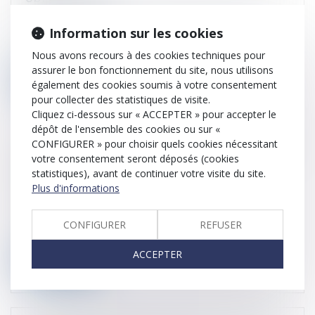
Publié le :
25/01/2022
Information sur les cookies
’arrêté du 23 décembre 2021 introduit de nouvelles
mentions fiscales obligato...
Nous avons recours à des cookies techniques pour
assurer le bon fonctionnement du site, nous utilisons
Lire la suite
également des cookies soumis à votre consentement
pour collecter des statistiques de visite.
Cliquez ci-dessous sur « ACCEPTER » pour accepter le
dépôt de l'ensemble des cookies ou sur «
CONFIGURER » pour choisir quels cookies nécessitant
Les principales mesures fiscales de la loi de
votre consentement seront déposés (cookies
finances pour 2022 intéressant les
statistiques), avant de continuer votre visite du site.
ménages
Plus d'informations
Publié le :
18/01/2022
L’article 1 prévoit, dans les termes habituels, les
CONFIGURER
REFUSER
conditions d’entrée en vi...
ACCEPTER
Lire la suite