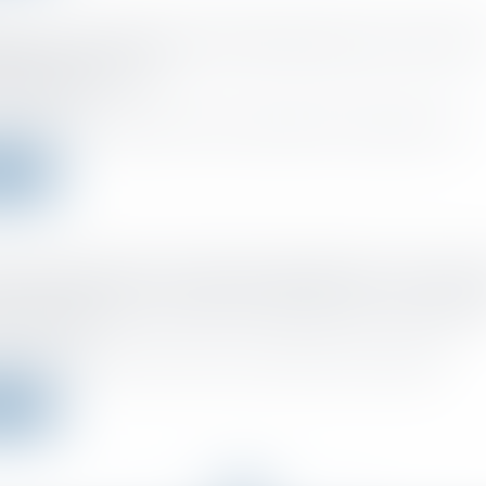
tés de communication d'informations par l'Urssaf 
nistration fiscale
 :
06/04/2022
rnement vient de publier un décret qui définit les modalités de la tr...
a suite
l "réputé acquis" et fonction de direction : la Cour su
ne sur l'exercice conjoint du donataire et du donate
 :
05/04/2022
ction judiciaire vient de rendre une nouvelle décision par laquelle...
a suite