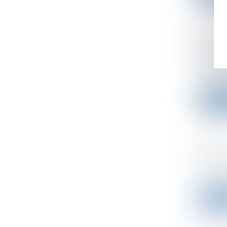
Carry-
recher
Publié le
Par une 
Lire l
Impôt 
Publié le
L'adminis
Lire l