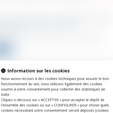
ion et fonds de commerce : la dépréciation doit êtr
ive au cours de l'exercice considéré
 :
04/05/2022
s de l’article 38 sexies de l’annexe III au CGI la dépréciation des...
a suite
Information sur les cookies
en capital : en l'absence d'imposition exclusive dans 
source, l’état de résidence dispose de son droit rési
Nous avons recours à des cookies techniques pour assurer le bon
on
fonctionnement du site, nous utilisons également des cookies
soumis à votre consentement pour collecter des statistiques de
 :
27/04/2022
visite.
e 13 de la Convention fiscale modèle OCDE octroie un droit non exclus..
Cliquez ci-dessous sur « ACCEPTER » pour accepter le dépôt de
l'ensemble des cookies ou sur « CONFIGURER » pour choisir quels
a suite
cookies nécessitant votre consentement seront déposés (cookies