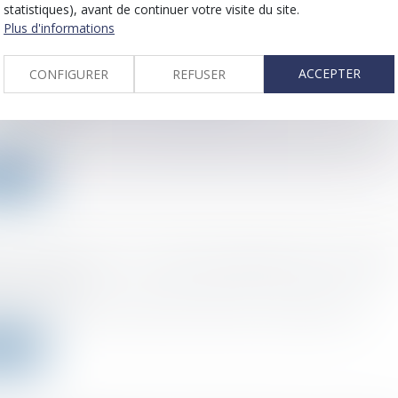
statistiques), avant de continuer votre visite du site.
Plus d'informations
back : l'utilisation d'un excédent de crédit d'impôt
ACCEPTER
CONFIGURER
REFUSER
che diminue la base d'imputation
 :
27/04/2022
décision inédite, le Conseil d'Etat juge que les bénéfices ayant donn...
a suite
sur le revenu et IFI : dates de déclaration pour 2022
 :
12/04/2022
tration fiscale vient de dévoiler les délais de souscription de la d...
a suite