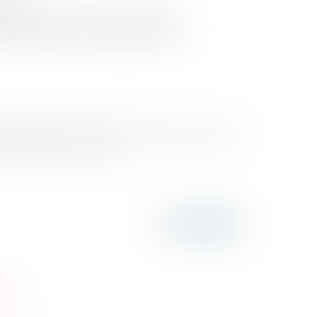
ffective au cours de
anière irréversible, notamment les fonds de commerce,
à l’article 39-1-5° du CGI...