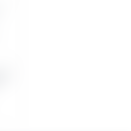
à
it la
ur