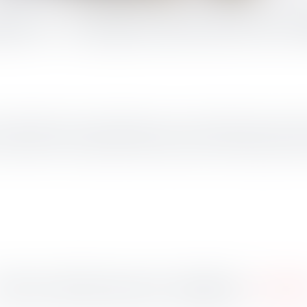
erce : la dépréciation doit être e
CGI la dépréciation des immobilisations qui ne se déprécient pas de m
t, donne lieu à la constitution de provisions dans les conditions prévues 