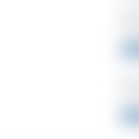
Modali
l'admi
Publié le
Le Gouve
Lire l
Dutrei
Doctri
Publié le
La juridi
Lire l