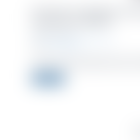
Provision et fonds de comm
l'exercice considéré
Publié le :
04/05/2022
Droit fiscal
/
Fiscalité des professionnels
Source :
fiscalonline.com
Aux termes de l’article 38 sexies de l’annexe III au 
les terrains, les titres du portefeuille, les œuvres d’ar
Lire la suite