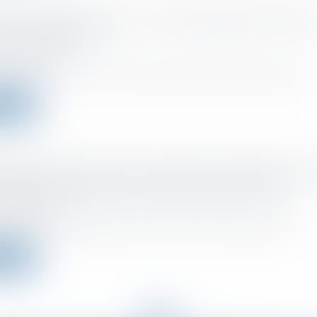
2 : des clarifications sur le crédit d'impôt pour empl
alarié à domicile
 :
01/02/2022
des prestations de services rendues à l'extérieur du domicile au rega...
a suite
ension de réserves par le biais d'une réduction de 
opération abusive selon l'administration fiscale
 :
26/01/2022
ut d’année l’administration fiscale vient de mettre en ligne les dern...
a suite