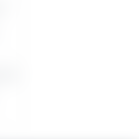
oi
capital