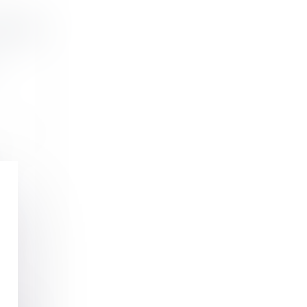
exonéré
..