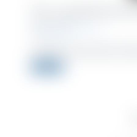
TVA : un organisme de sou
Publié le :
15/02/2022
Droit fiscal
/
Fiscalité des particuliers
Source :
www.efl.fr
Les organismes de soutien scolaire, qui ne font pas 
l'enseignement, ne peuvent pas bénéficier de l'exonér
Lire la suite