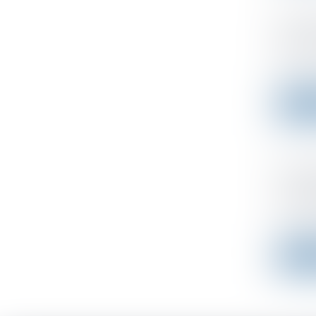
LF 202
d'un s
Publié le
Le sort 
Lire l
Appréh
: une 
Publié le
n ce déb
Lire l