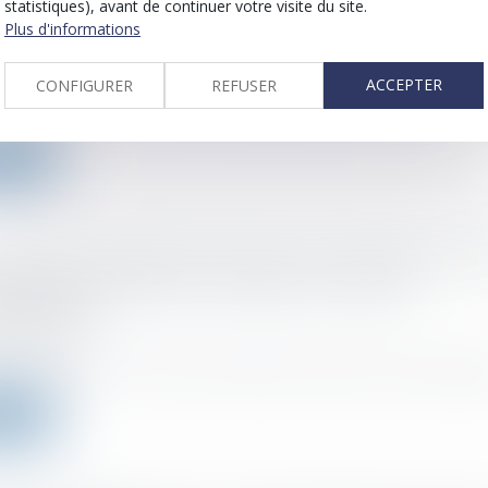
statistiques), avant de continuer votre visite du site.
ation d'un document couvert par le secret professio
Plus d'informations
anément remis lors d'un contrôle
 :
09/02/2022
ACCEPTER
CONFIGURER
REFUSER
d tacite à la levée du secret professionnel peut être déduit du compo.
a suite
mmission européenne propose une transposition ra
ccord international sur la taxation à 15% des
ationales
 :
02/02/2022
cembre 2021, la Commission européenne a proposé une directive gara
a suite