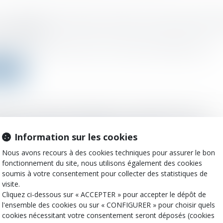
un organisme de soutien scolaire ne peut pas être 
 :
15/02/2022
nismes de soutien scolaire, qui ne font pas partie intégrante de l'en...
a suite
islation nationale obligeant les résidents fiscaux
ols à déclarer leurs biens ou leurs droits situés à
Information sur les cookies
nger est contraire au droit de l’Union
 :
09/02/2022
Nous avons recours à des cookies techniques pour assurer le bon
fonctionnement du site, nous utilisons également des cookies
vrier 2017, la Commission a émis un avis motivé dans lequel elle a co.
soumis à votre consentement pour collecter des statistiques de
visite.
a suite
Cliquez ci-dessous sur « ACCEPTER » pour accepter le dépôt de
l'ensemble des cookies ou sur « CONFIGURER » pour choisir quels
cookies nécessitant votre consentement seront déposés (cookies