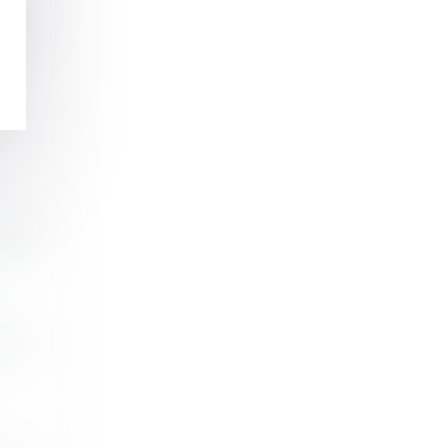
nnel
..
pide
nti...