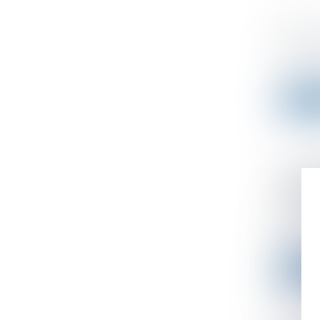
TVA : 
Publié le
Les orga
Lire l
La lég
espagn
l’étra
Publié le
Le 15 fé
Lire l