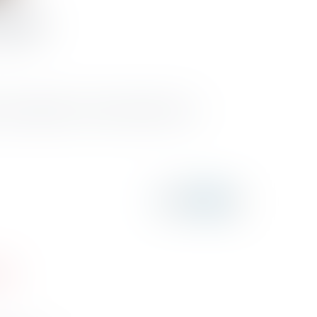
onéré
nt être regardées comme étroitement liées à