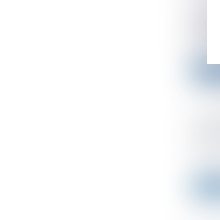
Utilis
spont
Publié le
Un accor
Lire l
La Co
de l'a
multin
Publié le
Le 22 dé
Lire l