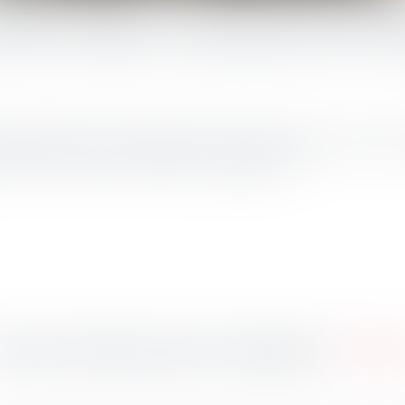
tien scolaire ne peut pas être ex
partie intégrante de l'enseignement et dont les prestations ne peuve
ation de TVA au titre des activités d'enseignement...