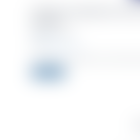
L'Union européenne révise s
fiscales
Publié le :
02/03/2022
Droit fiscal
Source :
fiscalonline.com
Le Conseil de l’UE a adopté hier des conclusions relativ
Lire la suite