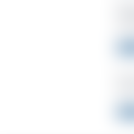
Revenu
l'admi
contri
Publié le
Le Consei
Lire l
Bercy
neutra
Publié le
L'article
Lire l