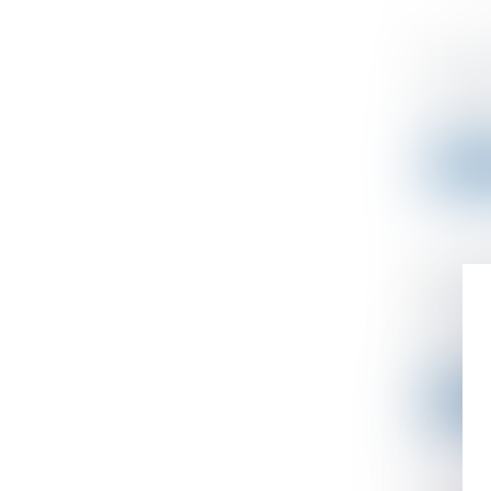
Un pro
Publié le
Si un pr
Lire l
Amort
Gouver
Publié le
Le Gouve
Lire l