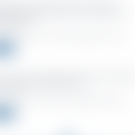
s distribués : pas d'abus de droit rampant si
nistration fiscale n'écarte pas un acte passé par le
buable rectifié
 :
23/02/2022
l d’Etat vient de censurer une juridiction d’appel qui, dans le cadr...
a suite
 commente les aménagements apportés au régime 
lisation des dispositifs hybrides
 :
16/02/2022
 14 de la LF pour 2022 a clarifié un point d’application du régime d...
a suite