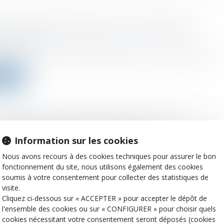
che m'a prêté de l'argent, dois-je le déclarer ?
 :
08/03/2022
oche vous a prêté de l'argent, quelques principes doivent être respec...
a suite
issement temporaire du fonds commercial : le
nement clarifie et harmonise le CGI
Information sur les cookies
 :
02/03/2022
Nous avons recours à des cookies techniques pour assurer le bon
rnement vient de publier un décret clarifiant les modalités de prise...
fonctionnement du site, nous utilisons également des cookies
soumis à votre consentement pour collecter des statistiques de
a suite
visite.
Cliquez ci-dessous sur « ACCEPTER » pour accepter le dépôt de
l'ensemble des cookies ou sur « CONFIGURER » pour choisir quels
cookies nécessitant votre consentement seront déposés (cookies