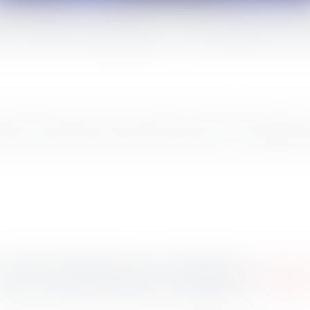
a liste des pays et territoires non
es à la liste révisée de l’UE des pays et territoires non coopératifs à d