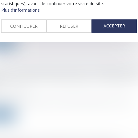
statistiques), avant de continuer votre visite du site.
n européenne révise sa liste des pays et territoires
Plus d'informations
atifs à des fins fiscales
 :
02/03/2022
ACCEPTER
CONFIGURER
REFUSER
l de l’UE a adopté hier des conclusions relatives à la liste révisée...
a suite
ation des produits de la location meublée d’une par
tation principale : plafonds de loyer « raisonnable » 
 :
01/03/2022
e 35 bis du CGI dispose que sont exonérées de l’impôt sur le revenu l...
a suite