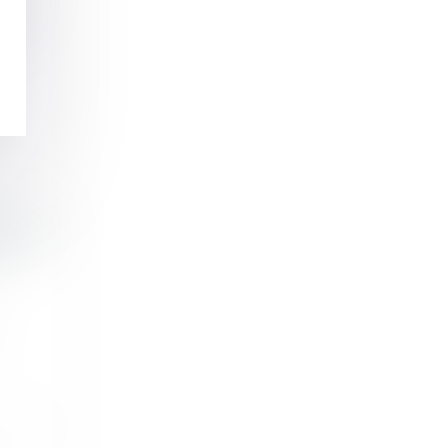
 non
tie de
en