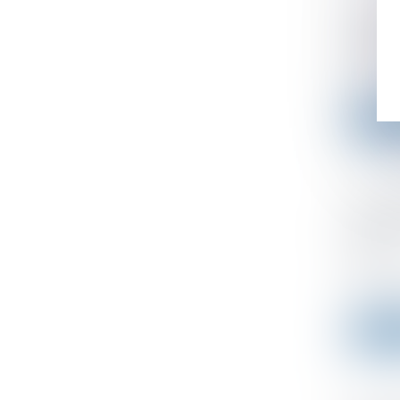
L'Unio
coopér
Publié le
Le Consei
Lire l
Exonér
l’habi
2022
Publié le
L’articl
Lire l