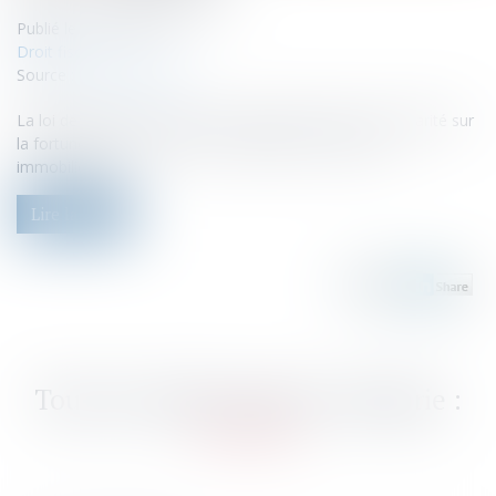
Publié le :
15/02/2023
Droit fiscal
Source :
www.legifiscal.fr
La loi de finances pour 2018 a supprimé l'impôt se solidarité sur
la fortune (ISF) au profit de l'IFI (impôt sur la fortune
immobilière)...
Lire la suite