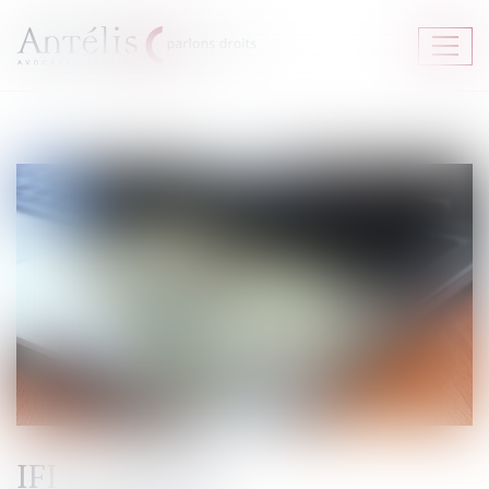
Ouvrir
le
menu
IFI : le barème