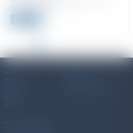
Qu’est-ce que la « dation en paiement » ? C’est une
opération juridique qui c...
Lire la suite
<<
<
1
2
3
4
5
6
7
...
>
>>
Antélis
Plan du site
Équipe
Mentions légales
Compétences
Politique de confidentialité
Contact
Politique de cookies
Blog-Actu
Articles
Antélis Avocats Associés
Des équipes de spécialistes