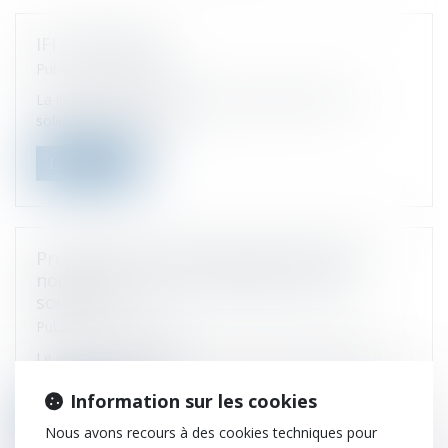
IFI : le barème
Publié le :
15/02/2023
La loi de finances pour 2018 a supprimé l'impôt se
solidarité sur la fortune...
Lire la suite
Projet de loi de finances 2023 : quelles
nouveautés pour le prélèvement à la
source ?
Publié le :
01/02/2023
Le projet de loi de finances pour 2023 prévoit plusieurs
mesures pour amélior...
Information sur les cookies
Lire la suite
Nous avons recours à des cookies techniques pour