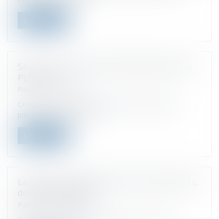
Lire la suite
Sénat : adoption de la première partie du
PLF 2023
Publié le :
07/12/2022
Ce jeudi 24 novembre, les sénateurs ont adopté la
première partie du projet d...
Lire la suite
La Dation en paiement de certains impôts,
dont l’IFI LégiFiscal
Publié le :
30/11/2022