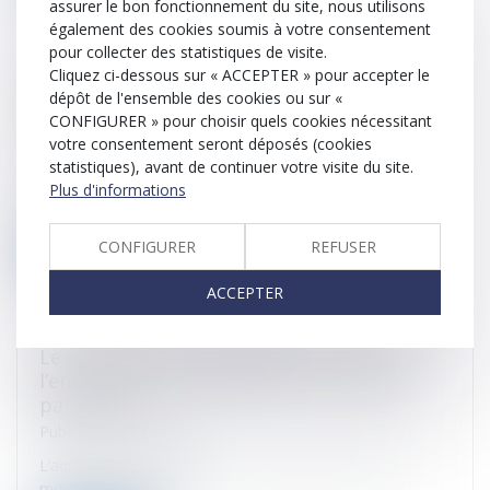
assurer le bon fonctionnement du site, nous utilisons
également des cookies soumis à votre consentement
pour collecter des statistiques de visite.
Résidence principale : l’exonération de la
Cliquez ci-dessous sur « ACCEPTER » pour accepter le
plus-value est liée à l'effectivité de
dépôt de l'ensemble des cookies ou sur «
l'occupation LégiFiscal
CONFIGURER » pour choisir quels cookies nécessitant
votre consentement seront déposés (cookies
Publié le :
25/01/2023
statistiques), avant de continuer votre visite du site.
Mme A. est associée unique de la SCI. M (Société Civile
Plus d'informations
Immobilière). La SCI...
CONFIGURER
REFUSER
Lire la suite
ACCEPTER
Le nouveau statut juridique et fiscal de
l’entrepreneur individuel est commenté
par Bercy
Publié le :
04/01/2023
L’administration a publié ses commentaires suite à la
modification du statut...