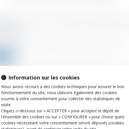
l’employeur prend en charge les trajets domicile-tr
lariés
 :
14/09/2022
oirs publics incitent les employeurs à participer au financement des...
a suite
Information sur les cookies
tion des accidents du travail en entreprise
Nous avons recours à des cookies techniques pour assurer le bon
 :
12/09/2022
fonctionnement du site, nous utilisons également des cookies
soumis à votre consentement pour collecter des statistiques de
are qu’une entreprise échappe à la problématique des risques professi...
visite.
Cliquez ci-dessous sur « ACCEPTER » pour accepter le dépôt de
a suite
l'ensemble des cookies ou sur « CONFIGURER » pour choisir quels
cookies nécessitant votre consentement seront déposés (cookies
statistiques), avant de continuer votre visite du site.