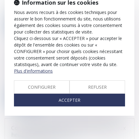
Information sur les cookies
Lorsque votre salarié ne part pas de lui-même à la
retraite, vous pouvez envi...
Nous avons recours à des cookies techniques pour
assurer le bon fonctionnement du site, nous utilisons
également des cookies soumis à votre consentement
Lire la suite
pour collecter des statistiques de visite.
Cliquez ci-dessous sur « ACCEPTER » pour accepter le
dépôt de l'ensemble des cookies ou sur «
CONFIGURER » pour choisir quels cookies nécessitant
Urssaf : négocier les conditions
votre consentement seront déposés (cookies
d’apurement des dettes sociales
statistiques), avant de continuer votre visite du site.
Publié le :
25/11/2021
Plus d'informations
Depuis le mois de juillet, un échéancier de paiement
adapté à chaque situatio...
CONFIGURER
REFUSER
Lire la suite
ACCEPTER
Conséquence du recours systématique aux
heures supplémentaires