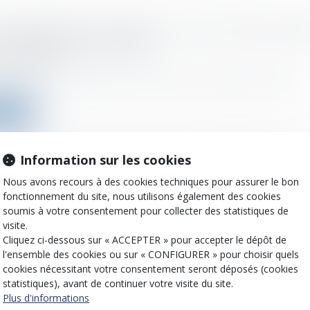
exceptionnelle et télétravail : pas de méconnaissan
pe d’égalité de traitement
 :
18/12/2024
a validé le 4 décembre dernier, la décision d’un employeur de réserve..
a suite
Information sur les cookies
s à la mise à la retraite d'office
Nous avons recours à des cookies techniques pour assurer le bon
 :
11/12/2024
fonctionnement du site, nous utilisons également des cookies
soumis à votre consentement pour collecter des statistiques de
du travail encadre strictement les conditions de mise à la retraite...
visite.
Cliquez ci-dessous sur « ACCEPTER » pour accepter le dépôt de
a suite
l'ensemble des cookies ou sur « CONFIGURER » pour choisir quels
cookies nécessitant votre consentement seront déposés (cookies
statistiques), avant de continuer votre visite du site.
Plus d'informations