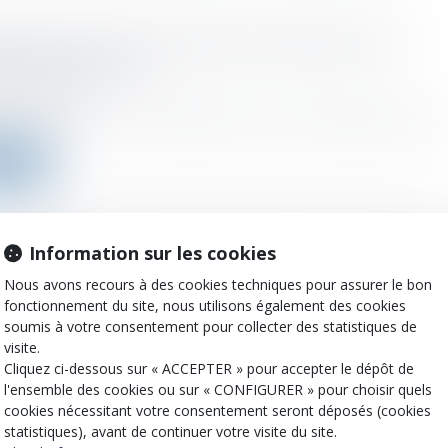
n de poste : la présomption de démission est
itivement adoptée
 :
13/12/2022
vement adoptée le 17 novembre 2022, la loi « marché du travail » inst..
a suite
Information sur les cookies
nt du CSE : quel rôle pour la prévention des violenc
es et sexuelles ?
Nous avons recours à des cookies techniques pour assurer le bon
 :
07/12/2022
fonctionnement du site, nous utilisons également des cookies
soumis à votre consentement pour collecter des statistiques de
ans, la loi créait l’obligation de désigner des référents du CSE en...
visite.
Cliquez ci-dessous sur « ACCEPTER » pour accepter le dépôt de
a suite
l'ensemble des cookies ou sur « CONFIGURER » pour choisir quels
cookies nécessitant votre consentement seront déposés (cookies
statistiques), avant de continuer votre visite du site.