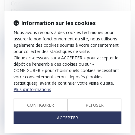
Contrôle Urssaf : la charte du cotisant
contrôlé est mise à jour
Publié le :
28/04/2022
Information sur les cookies
Un arrêté, publié au JO du 13 avril 2022, met à jour le
Nous avons recours à des cookies techniques pour
modèle de la charte d...
assurer le bon fonctionnement du site, nous utilisons
également des cookies soumis à votre consentement
Lire la suite
pour collecter des statistiques de visite.
Cliquez ci-dessous sur « ACCEPTER » pour accepter le
dépôt de l'ensemble des cookies ou sur «
CONFIGURER » pour choisir quels cookies nécessitant
Harcèlement moral et stress professionnel
votre consentement seront déposés (cookies
dans l’entreprise
statistiques), avant de continuer votre visite du site.
Publié le :
27/04/2022
Plus d'informations
Stress professionnel, harcèlement moral au travail, les
qualificatifs revêten...
CONFIGURER
REFUSER
Lire la suite
ACCEPTER