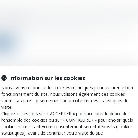
 invoqués dans la lettre de licenciement et office du
 :
07/11/2024
de cassation considère qu’il résulte des articles L 1232-1 et L 1232-...
a suite
e de 4 jours : quelles sont les conditions de mise e
Information sur les cookies
 ?
 :
23/10/2024
Nous avons recours à des cookies techniques pour assurer le bon
fonctionnement du site, nous utilisons également des cookies
titre que le télétravail l’a longtemps été, la semaine de 4 jours, pe...
soumis à votre consentement pour collecter des statistiques de
visite.
a suite
Cliquez ci-dessous sur « ACCEPTER » pour accepter le dépôt de
l'ensemble des cookies ou sur « CONFIGURER » pour choisir quels
cookies nécessitant votre consentement seront déposés (cookies
statistiques), avant de continuer votre visite du site.