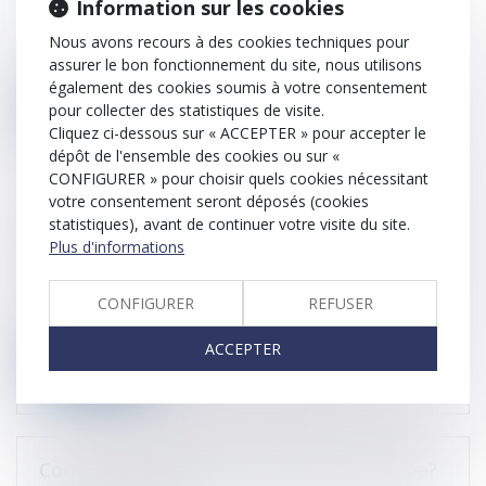
Information sur les cookies
Publié le :
11/01/2022
La loi d’orientation des mobilités, dite loi LOM (JO du
Nous avons recours à des cookies techniques pour
26/12/2019) permet l’...
assurer le bon fonctionnement du site, nous utilisons
également des cookies soumis à votre consentement
pour collecter des statistiques de visite.
Lire la suite
Cliquez ci-dessous sur « ACCEPTER » pour accepter le
dépôt de l'ensemble des cookies ou sur «
CONFIGURER » pour choisir quels cookies nécessitant
votre consentement seront déposés (cookies
Nouvelle version du protocole sanitaire et
statistiques), avant de continuer votre visite du site.
télétravail obligatoire à partir du 3 janvier
Plus d'informations
Publié le :
06/01/2022
Le Ministère du Travail a publié hier la nouvelle version du
CONFIGURER
REFUSER
protocole sanita...
ACCEPTER
Lire la suite
Comment demander sa retraite anticipée?