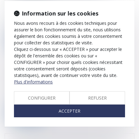
professionnels
Publié le :
02/02/2023
Information sur les cookies
Droit social : Une URSSAF notifie à une société un
Nous avons recours à des cookies techniques pour
redressement comportant pl...
assurer le bon fonctionnement du site, nous utilisons
également des cookies soumis à votre consentement
Lire la suite
pour collecter des statistiques de visite.
Cliquez ci-dessous sur « ACCEPTER » pour accepter le
dépôt de l'ensemble des cookies ou sur «
CONFIGURER » pour choisir quels cookies nécessitant
votre consentement seront déposés (cookies
Vérification et correction des DSN : la
statistiques), avant de continuer votre visite du site.
compétence des Urssaf est élargie
Plus d'informations
Publié le :
18/01/2023
Les Urssaf se voient reconnaître le droit de vérifier et
CONFIGURER
REFUSER
corriger les DSN pou...
ACCEPTER
Lire la suite