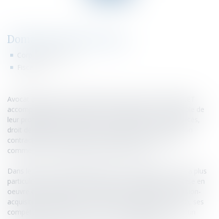
Domaines d'intervention
Corporate-Affaires
Fiscalité
Avocat au Barreau de PARIS depuis 2000, Céline ROUANET
accompagne les entreprises et leur dirigeant sur l’ensemble de
leur problématiques juridiques relevant du droit des sociétés,
droit des affaires et droit commercial (analyse et rédaction
contractuelles, négociation et gestion des contentieux
commerciaux, restructuration de l’entreprise).
Dans le cadre du développement de ces entreprises, elle a plus
particulièrement acquis une expertise juridique pour la mise en
oeuvre des opérations de transmission (notamment cession-
acquisition de fonds de commerce et acquisition en LBO), ses
compétences générales en droit des affaires permettant un