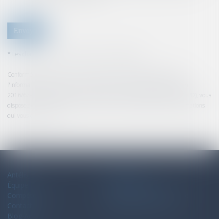
Envoyer
* Les champs suivis d'un astérisque sont obligatoires.
Conformément à la loi n°78-17 du 6 janvier 1978 modifiée relative à
l'informatique, aux fichiers et aux libertés, et au règlement européen
2016/679, dit Règlement Général sur la Protection des Données (RGPD), vous
disposez d'un droit d'accès, de rectification, de suppression des informations
qui vous concernent.
Antélis
Plan du site
Équipe
Mentions légales
Compétences
Politique de confidentialité
Contact
Politique de cookies
Blog-Actu