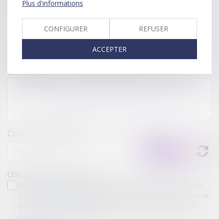
Plus d'informations
Téléphone
CONFIGURER
REFUSER
Objet
ACCEPTER
Message
Code de vérification
Utilisation des données
J'accepte que les informations saisies soient traitées informatiquement
par ANTELIS GARCIA et l'hébergeur du présent site dans le cadre de ma
demande et de la relation avec ANTELIS GARCIA et/ou Maître Céline
ROUANET qui peut en découler.