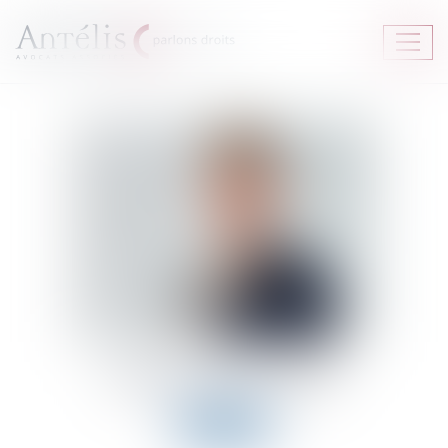
Ouvrir
le
menu
Céline
ROUANET
Contacter