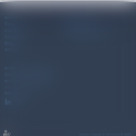
Antélis
Plan du site
Équipe
Mentions légales
Compétences
Politique de confidentialité
Contact
Politique de cookies
Blog-Actu
Articles
Antélis Avocats Associés
Des équipes de spécialistes
en France et en Espagne
Retrouvez-nous sur
Septeo Digital & Services © 2021