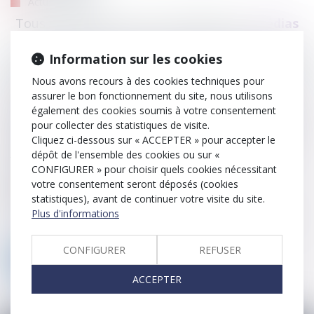
Actus Espagne
Tous les articles pour la compétence >
Médias
Information sur les cookies
Nous avons recours à des cookies techniques pour
Transmettre une entreprise est une opération à plusieurs
assurer le bon fonctionnement du site, nous utilisons
dimensions, souvent inédite pour le vendeur. Outre la dimension
également des cookies soumis à votre consentement
financière et juridique, elle recouvre une dimension humaine
pour collecter des statistiques de visite.
avec des employés, des clients et des fournisseurs, qui assurent
Cliquez ci-dessous sur « ACCEPTER » pour accepter le
l’esprit et la pérennité de l’entreprise. Pour faciliter la
dépôt de l'ensemble des cookies ou sur «
transmission, il est essentiel de la préparer bien longtemps à
CONFIGURER » pour choisir quels cookies nécessitant
l’avance.
votre consentement seront déposés (cookies
TRANSMISSION D’ENTREPRISE
statistiques), avant de continuer votre visite du site.
Plus d'informations
Lire la suite
CONFIGURER
REFUSER
Voir toutes les actus
ACCEPTER