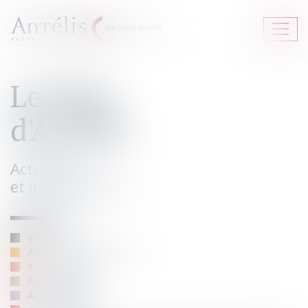
Ouvrir
le
menu
Le Blog
d'Antélis
Actualités
et informations.
Infos Antélis
Actus Corporate-Affaires
Actus Fiscalité
Actus Travail
Actus Médias